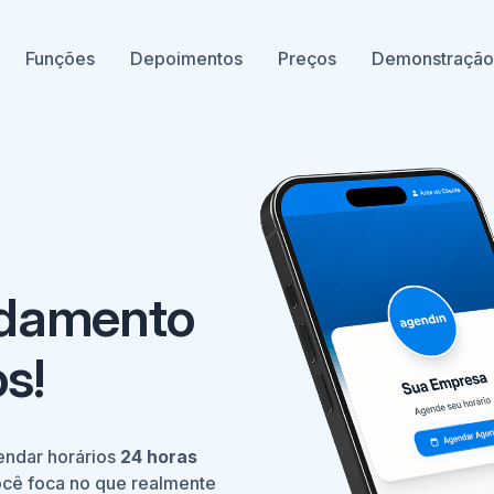
Funções
Depoimentos
Preços
Demonstraçã
damento
s!
endar horários
24 horas
ocê foca no que realmente