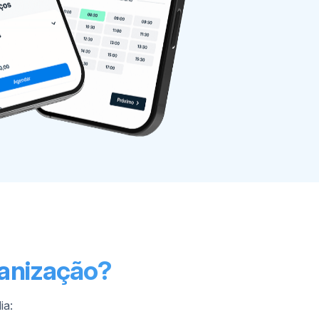
ganização?
ia: