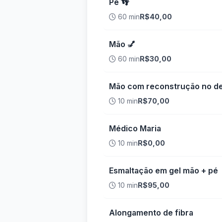
Pé 👣
60 min
R$40,00
Mão 💅
60 min
R$30,00
Mão com reconstrução no d
10 min
R$70,00
Médico Maria
10 min
R$0,00
Esmaltação em gel mão + pé
10 min
R$95,00
Alongamento de fibra