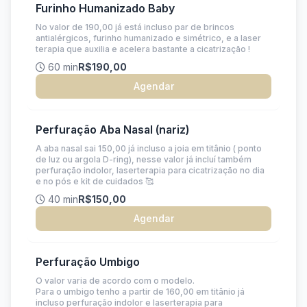
Furinho Humanizado Baby
No valor de 190,00 já está incluso par de brincos
antialérgicos, furinho humanizado e simétrico, e a laser
terapia que auxilia e acelera bastante a cicatrização !
60 min
R$190,00
Agendar
Perfuração Aba Nasal (nariz)
A aba nasal sai 150,00 já incluso a joia em titânio ( ponto
de luz ou argola D-ring), nesse valor já incluí também
perfuração indolor, laserterapia para cicatrização no dia
e no pós e kit de cuidados 🥰
40 min
R$150,00
Agendar
Perfuração Umbigo
O valor varia de acordo com o modelo.
Para o umbigo tenho a partir de 160,00 em titânio já
incluso perfuração indolor e laserterapia para