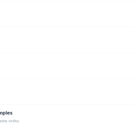
imples
nte virilha