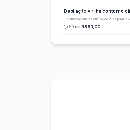
Depilação virilha contorno ci
Depilação virilha cirúrgica é depilar a 
50 min
R$60,00