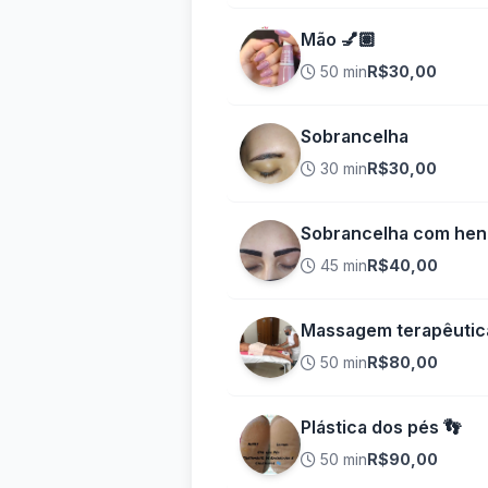
Mão 💅🏽
50 min
R$30,00
Sobrancelha
30 min
R$30,00
Sobrancelha com hen
45 min
R$40,00
Massagem terapêutic
50 min
R$80,00
Plástica dos pés 👣
50 min
R$90,00