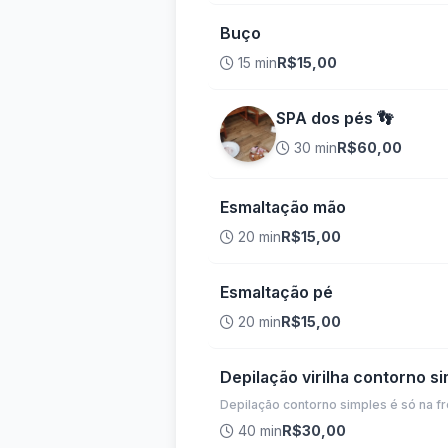
Buço
15 min
R$15,00
SPA dos pés 👣
30 min
R$60,00
Esmaltação mão
20 min
R$15,00
Esmaltação pé
20 min
R$15,00
Depilação virilha contorno s
Depilação contorno simples é só na fre
40 min
R$30,00