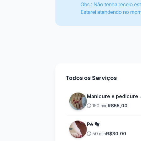
Obs.: Não tenha receio es
Estarei atendendo no mom
Todos os Serviços
Manicure e pedicure 
150 min
R$55,00
Pé 👣
50 min
R$30,00