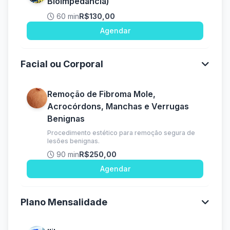
Bioimpedância)
60 min
R$130,00
Agendar
Facial ou Corporal
Remoção de Fibroma Mole,
Acrocórdons, Manchas e Verrugas
Benignas
Procedimento estético para remoção segura de
lesões benignas.
90 min
R$250,00
Agendar
Plano Mensalidade