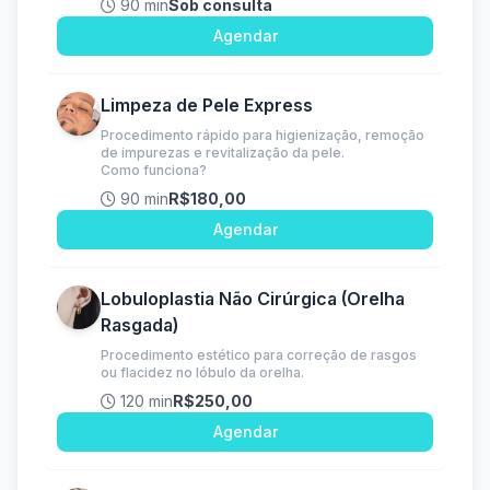
90 min
Sob consulta
Agendar
Limpeza de Pele Express
Procedimento rápido para higienização, remoção
de impurezas e revitalização da pele.
Como funciona?
90 min
R$180,00
Agendar
Lobuloplastia Não Cirúrgica (Orelha
Rasgada)
Procedimento estético para correção de rasgos
ou flacidez no lóbulo da orelha.
120 min
R$250,00
Agendar