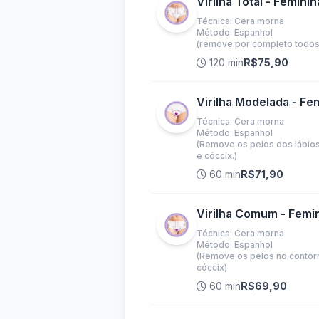
Virilha Total - Feminin
Técnica: Cera morna
Método: Espanhol
(remove por completo todos os
120 min
R$75,90
Virilha Modelada - Fe
Técnica: Cera morna
Método: Espanhol
(Remove os pelos dos lábios 
e cóccix.)
60 min
R$71,90
Virilha Comum - Femi
Técnica: Cera morna
Método: Espanhol
(Remove os pelos no contorno
cóccix)
60 min
R$69,90