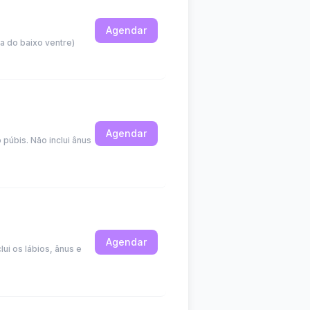
Agendar
xa do baixo ventre)
Agendar
púbis. Não inclui ânus
Agendar
ui os lábios, ânus e