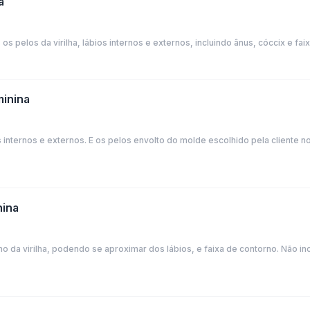
a
 pelos da virilha, lábios internos e externos, incluindo ânus, cóccix e fai
minina
internos e externos. E os pelos envolto do molde escolhido pela cliente no 
nina
 da virilha, podendo se aproximar dos lábios, e faixa de contorno. Não incl