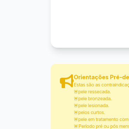
Orientações Pré-de
Estas são as contraindic
🚨pele ressecada.
🚨pele bronzeada.
🚨pele lesionada.
🚨pelos curtos.
🚨pele em tratamento com
🚨Período pré ou pós mens