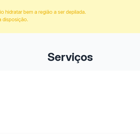
io hidratar bem a região a ser depilada.
 disposição.
Serviços