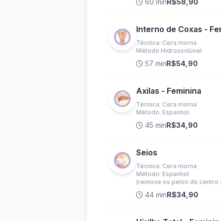
60 min
R$58,90
Interno de Coxas - Fe
Técnica: Cera morna
Método Hidrossolúvel
57 min
R$54,90
Axilas - Feminina
Técnica: Cera morna
Método: Espanhol
45 min
R$34,90
Seios
Técnica: Cera morna
Método: Espanhol
(remove os pelos do centro 
44 min
R$34,90