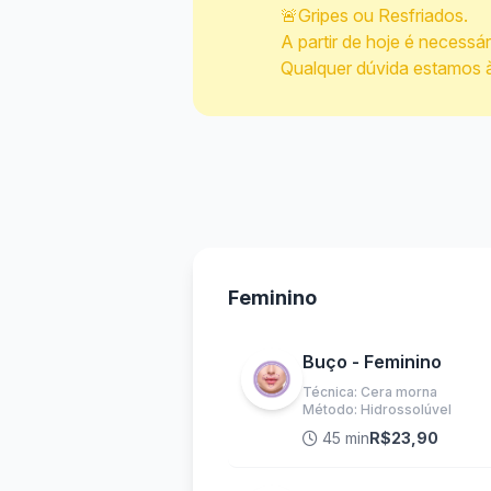
🚨Gripes ou Resfriados.
A partir de hoje é necessár
Qualquer dúvida estamos à
Feminino
Buço - Feminino
Técnica: Cera morna
Método: Hidrossolúvel
45 min
R$23,90