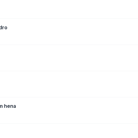
dro
m hena