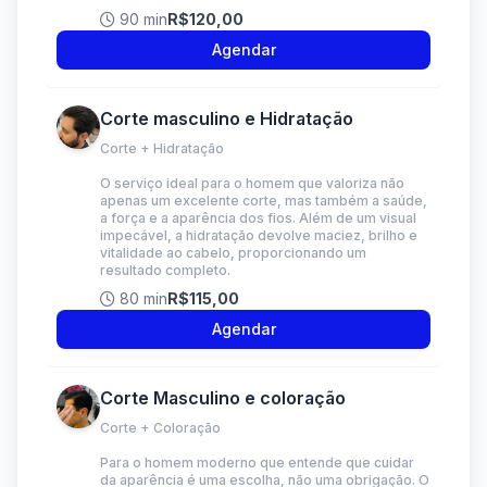
90 min
R$120,00
Agendar
Corte masculino e Hidratação
Corte + Hidratação
O serviço ideal para o homem que valoriza não
apenas um excelente corte, mas também a saúde,
a força e a aparência dos fios. Além de um visual
impecável, a hidratação devolve maciez, brilho e
vitalidade ao cabelo, proporcionando um
resultado completo.
80 min
R$115,00
Agendar
Corte Masculino e coloração
Corte + Coloração
Para o homem moderno que entende que cuidar
da aparência é uma escolha, não uma obrigação. O