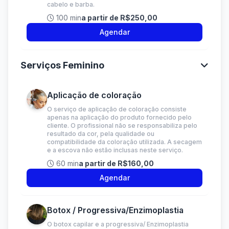
cabelo e barba.
100 min
a partir de R$250,00
Agendar
Serviços Feminino
Aplicação de coloração
O serviço de aplicação de coloração consiste
apenas na aplicação do produto fornecido pelo
cliente. O profissional não se responsabiliza pelo
resultado da cor, pela qualidade ou
compatibilidade da coloração utilizada. A secagem
e a escova não estão inclusas neste serviço.
60 min
a partir de R$160,00
Agendar
Botox / Progressiva/Enzimoplastia
O botox capilar e a progressiva/ Enzimoplastia