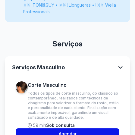
🇺🇸 TONI&GUY • 🇦🇷 Llongueras • 🇧🇷 Wella
Professionals
Serviços
Serviços Masculino
Corte Masculino
Todos os tipos de corte masculino, do clássico ao
contemporâneo, realizados com técnicas de
visagismo para valorizar o formato do rosto, estilo
e personalidade de cada cliente. Finalização com
acabamento impecável, garantindo um visual
sofisticado e de alta qualidade.
59 min
Sob consulta
Agendar