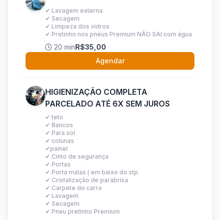
✔ Lavagem externa
✔ Secagem
✔ Limpeza dos vidros
✔ Pretinho nos pneus Premium NÃO SAI com água
20 min
R$35,00
Agendar
HIGIENIZAÇÃO COMPLETA
PARCELADO ATÉ 6X SEM JUROS
✔ teto
✔ Bancos
✔ Para sol
✔ colunas
✔painel
✔ Cinto de segurança
✔ Portas
✔ Porta malas ( em baixo do stp.
✔ Cristalização de parabrisa
✔ Carpete do carro
✔ Lavagem
✔ Secagem
✔ Pneu pretinho Premium