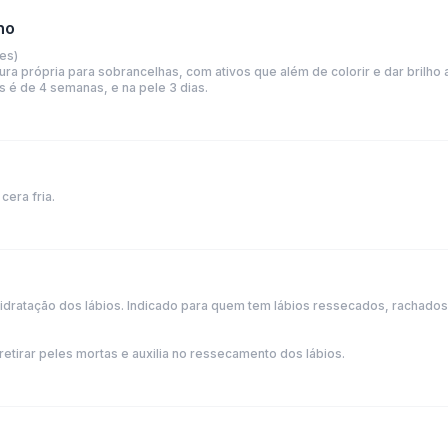
ho
es)
ra própria para sobrancelhas, com ativos que além de colorir e dar brilho a
s é de 4 semanas, e na pele 3 dias.
cera fria.
 hidratação dos lábios. Indicado para quem tem lábios ressecados, rachad
retirar peles mortas e auxilia no ressecamento dos lábios.