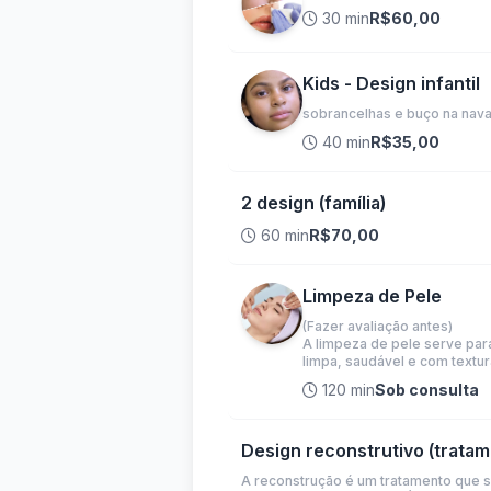
30 min
R$60,00
Kids - Design infantil
sobrancelhas e buço na naval
40 min
R$35,00
2 design (família)
60 min
R$70,00
Limpeza de Pele
(Fazer avaliação antes)
A limpeza de pele serve par
limpa, saudável e com textu
120 min
Sob consulta
Design reconstrutivo (tratam
A reconstrução é um tratamento que s