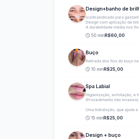
Design+banho de bril
(contraindicado para gestant
Design com aplicação de tintu
A durabilidade média nos fio
50 min
R$60,00
Buço
Retirada dos fios do buço na 
10 min
R$25,00
Spa Labial
Higienização, esfoliação, e
(Procedimento não invasivo)
Uma hidratação, que ajuda a 
15 min
R$25,00
Design + buço