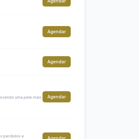
Agendar
Agendar
Agendar
Agendar
omovendo uma pele mais
os perdidos e
Agendar