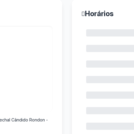
Horários
arechal Cândido Rondon -