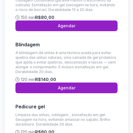
Cutilagem combinada (garante menos crescimento da
cutícula). Esmaltação em gel (secagem na hora, evitando
o risco de borrar). Durabilidade 15 a 20 dias.
150 min
R$80,00
Agendar
Blindagem
A blindagem de unhas é uma técnica usada para evitar
quebra das unhas naturais, uma camada de gel protetora
que ajuda a evitar quebras, descamação e lascas — sem
alongar o comprimento. É incluso esmaltação em gel.
Durabilidade 20 dias.
120 min
R$140,00
Agendar
Pedicure gel
Limpeza das unhas, cutilagem , esmaltação em gel.
Secagem na hora, evitando amassar no sapato. Brilho
duradouro. Durabilidade 20 dias.
120 min
R$80,00