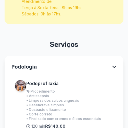
Atendimento de
Terça á Sexta-feira : 8h as 19hs
Sábados: 9h às 17hs.
Serviços
Podologia
Podoprofilaxia
👣 Procedimento
• Antissepsia
• Limpeza dos sulcos ungueais
• Desencrave simples
• Desbaste e lixamento
• Corte correto
• Finalizado com cremes e óleos essenciais
120 min
R$140,00