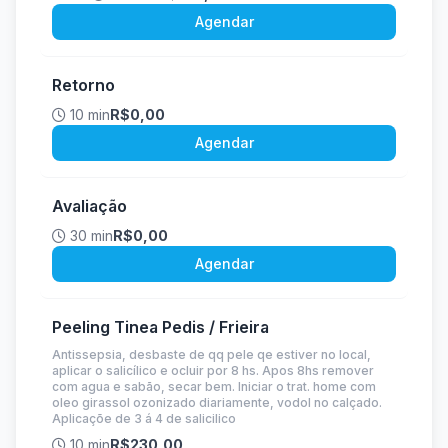
Agendar
Retorno
10 min
R$0,00
Agendar
Avaliação
30 min
R$0,00
Agendar
Peeling Tinea Pedis / Frieira
Antissepsia, desbaste de qq pele qe estiver no local,
aplicar o salicílico e ocluir por 8 hs. Apos 8hs remover
com agua e sabão, secar bem. Iniciar o trat. home com
oleo girassol ozonizado diariamente, vodol no calçado.
Aplicaçõe de 3 á 4 de salicilico
10 min
R$230,00