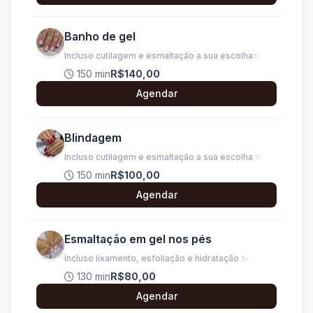
Banho de gel
Incluso cutilagem e esmaltação a sua escolha✨
150 min
R$140,00
Agendar
Blindagem
Incluso cutilagem e esmaltação a sua escolha ✨
150 min
R$100,00
Agendar
Esmaltação em gel nos pés
Incluso lixamento, esfoliação e hidratação ✨
130 min
R$80,00
Agendar