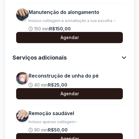
Manutenção do alongamento
Incluso cutilagem e esmaltação a sua escolha ✨
150 min
R$150,00
Agendar
Serviços adicionais
Reconstrução de unha do pé
40 min
R$25,00
Agendar
Remoção saudável
Incluso apenas cutilagem✨
90 min
R$50,00
Agendar