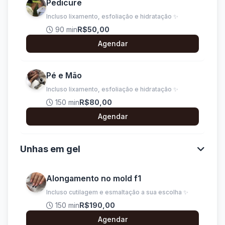
Pedicure
Incluso lixamento, esfoliação e hidratação ✨
90 min
R$50,00
Agendar
Pé e Mão
Incluso lixamento, esfoliação e hidratação ✨
150 min
R$80,00
Agendar
Unhas em gel
Alongamento no mold f1
Incluso cutilagem e esmaltação a sua escolha ✨
150 min
R$190,00
Agendar