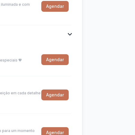
 iluminada e com
Agendar
Agendar
especiais 💖
feição em cada detalhe
Agendar
lho para um momento
Agendar