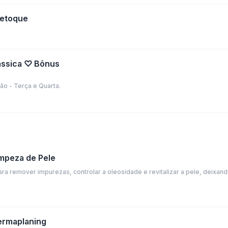
Retoque
ássica ♡ Bônus
o - Terça e Quarta.
impeza de Pele
ra remover impurezas, controlar a oleosidade e revitalizar a pele, deixan
Dermaplaning