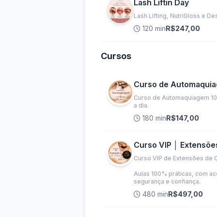
Lash Liftin Day
Lash Lifting, NutriGloss e D
120 min
R$247,00
Cursos
Curso de Automaqui
Curso de Automaquiagem 100%
a dia.
180 min
R$147,00
Curso VIP │ Extensões
Curso VIP de Extensões de Cí
Aulas 100% práticas, com ac
segurança e confiança.
480 min
R$497,00