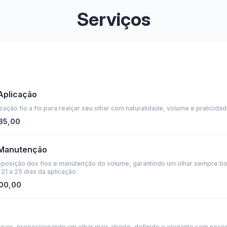
Serviços
 Aplicação
ação fio a fio para realçar seu olhar com naturalidade, volume e praticidade
185,00
| Manutenção
eposição dos fios e manutenção do volume, garantindo um olhar sempre bo
 21 a 25 dias da aplicação.
100,00
aturais, proporcionando um olhar mais aberto, definido e elegante sem nec