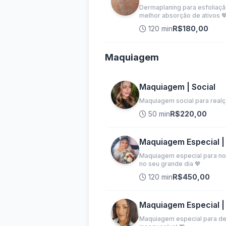
Dermaplaning para esfoliaçã
melhor absorção de ativos 
120 min
R$180,00
Maquiagem
Maquiagem | Social
Maquiagem social para realça
50 min
R$220,00
Maquiagem Especial |
Maquiagem especial para noi
no seu grande dia 💖
120 min
R$450,00
Maquiagem Especial |
Maquiagem especial para deb