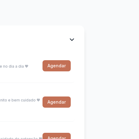
Agendar
 no dia a dia 💖
nito e bem cuidado 💖
Agendar
Agendar
essidade de extensão 💖