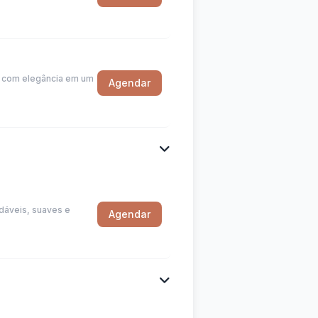
a com elegância em um
Agendar
udáveis, suaves e
Agendar