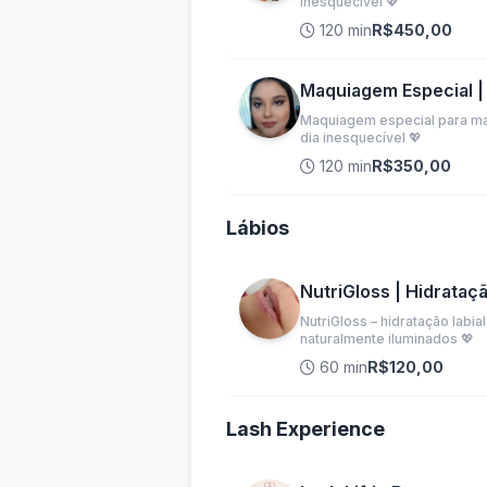
inesquecível 💖
120 min
R$450,00
Maquiagem Especial |
Maquiagem especial para ma
dia inesquecível 💖
120 min
R$350,00
Lábios
NutriGloss | Hidrataçã
NutriGloss – hidratação labi
naturalmente iluminados 💖
60 min
R$120,00
Lash Experience