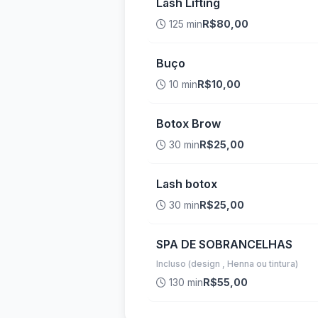
Lash Lifting
125 min
R$80,00
Buço
10 min
R$10,00
Botox Brow
30 min
R$25,00
Lash botox
30 min
R$25,00
SPA DE SOBRANCELHAS
Incluso (design , Henna ou tintura)
130 min
R$55,00