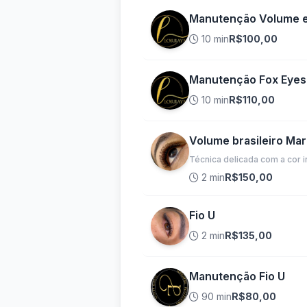
Manutenção Volume e
10 min
R$100,00
Manutenção Fox Eyes
10 min
R$110,00
Volume brasileiro Ma
Técnica delicada com a cor 
2 min
R$150,00
Fio U
2 min
R$135,00
Manutenção Fio U
90 min
R$80,00