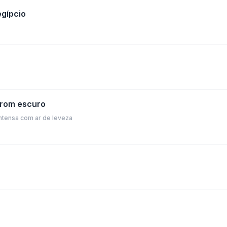
gípcio
rrom escuro
intensa com ar de leveza