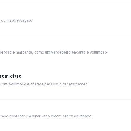
 com sofisticação.”
deroso e marcante, como um verdadeiro encanto e volumoso ..
rrom claro
arrom: volumoso e charme para um olhar marcante.”
cheio destacar um olhar lindo e com efeito delineado .