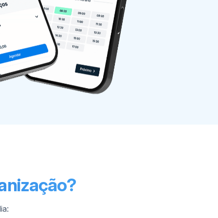
ganização?
ia: