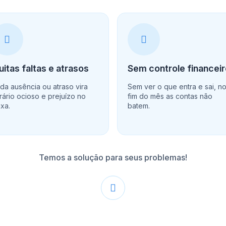
itas faltas e atrasos
Sem controle financei
da ausência ou atraso vira
Sem ver o que entra e sai, n
rário ocioso e prejuízo no
fim do mês as contas não
ixa.
batem.
Temos a solução para seus problemas!