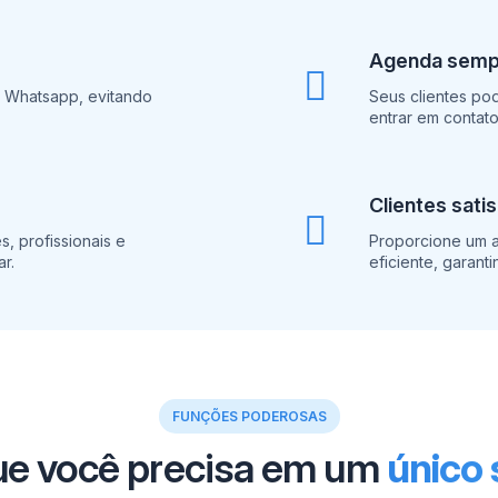
Agenda sempr
a Whatsapp, evitando
Seus clientes po
entrar em contat
Clientes sati
, profissionais e
Proporcione um a
r.
eficiente, garanti
FUNÇÕES PODEROSAS
ue você precisa em um
único