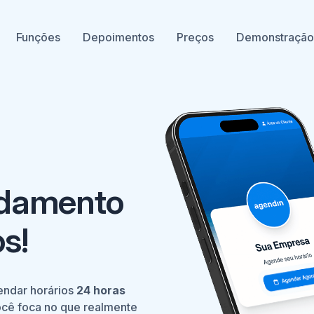
Funções
Depoimentos
Preços
Demonstraçã
damento
s!
endar horários
24 horas
ocê foca no que realmente