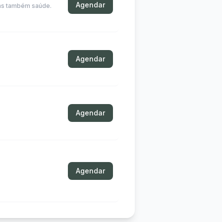
Agendar
mas também saúde.
Agendar
Agendar
Agendar