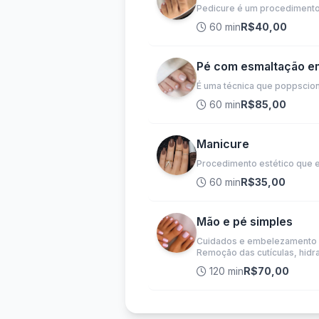
Pedicure é um procedimento 
60 min
R$40,00
Pé com esmaltação e
É uma técnica que poppsciona
60 min
R$85,00
Manicure
Procedimento estético que 
60 min
R$35,00
Mão e pé simples
Cuidados e embelezamento d
Remoção das cutículas, hidr
120 min
R$70,00