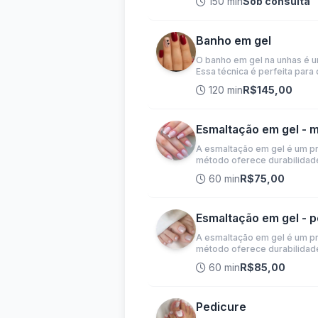
150 min
Sob consulta
Banho em gel
O banho em gel na unhas é um
Essa técnica é perfeita par
120 min
R$145,00
Esmaltação em gel - 
A esmaltação em gel é um pro
método oferece durabilidad
60 min
R$75,00
Esmaltação em gel - p
A esmaltação em gel é um pro
método oferece durabilidade
60 min
R$85,00
Pedicure