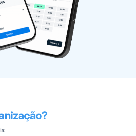
ganização?
ia: