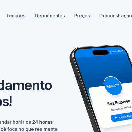
Funções
Depoimentos
Preços
Demonstraçã
damento
s!
endar horários
24 horas
ocê foca no que realmente