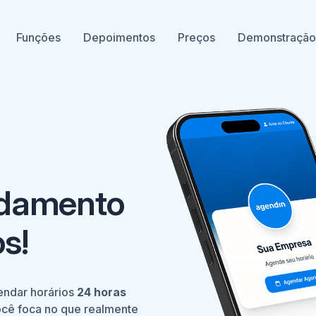
Funções
Depoimentos
Preços
Demonstraçã
damento
s!
endar horários
24 horas
ocê foca no que realmente