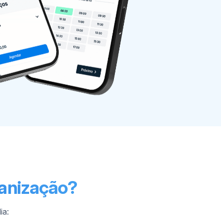
ganização?
ia: