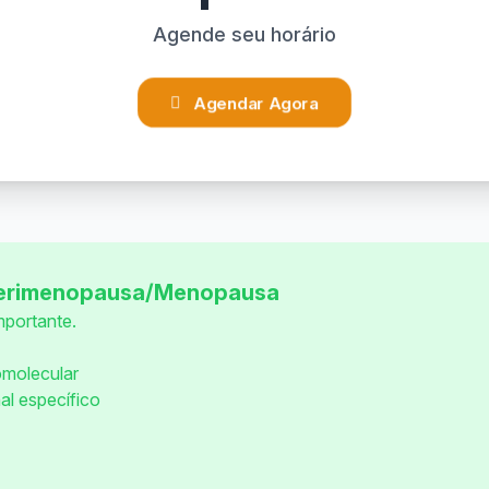
Agende seu horário
Agendar Agora
Perimenopausa/Menopausa
mportante.
omolecular
al específico