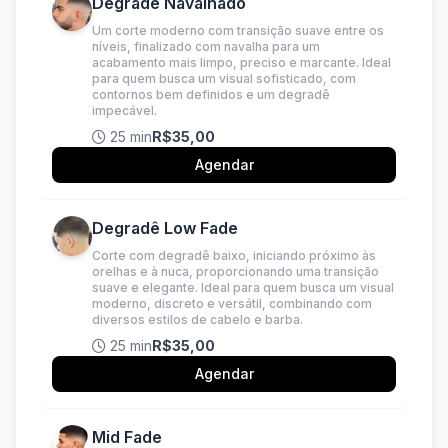
Degradê Navalhado
Um corte moderno com transição suave entre os
níveis, finalizado com navalha para um
acabamento mais limpo, preciso e marcante. Ideal
para quem busca um visual sofisticado, com
contornos bem definidos e um degradê
impecável.
25 min
R$35,00
Agendar
Degradê Low Fade
Corte com degradê baixo, iniciando próximo às
orelhas e à nuca, proporcionando uma transição
suave e elegante. Ideal para quem busca um visual
moderno, discreto e versátil, combinando com
diversos estilos de cabelo e barba.
25 min
R$35,00
Agendar
Mid Fade