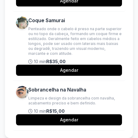
Agendar
Coque Samurai
Penteado onde o cabelo é preso na parte superior
ou no topo da cabeça, formando um coque firme e
estilizado. Geralmente feito em cabelos médios a
longos, pode ser usado com laterais mais baixas
ou degradê, trazendo um visual moderno,
marcante e com atitude.
10 min
R$35,00
Agendar
Sobrancelha na Navalha
Limpeza e design da sobrancelha com navalha,
acabamento preciso e bem definido.
10 min
R$15,00
Agendar