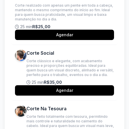
Corte realizado com apenas um pente em toda a cabeça,
mantendo o mesmo comprimento do início ao fim. Ideal
para quem busca praticidade, um visual limpo e baixa
manutenção no dia a dia.
25 min
R$25,00
Agendar
Corte Social
Corte clássico e elegante, com acabamento
preciso e proporções equilibradas. Ideal para
quem busca um visual discreto, alinhado e versátil,
perfeito para o trabalho, eventos ou o dia a dia.
25 min
R$35,00
Agendar
Corte Na Tesoura
Corte feito totalmente com tesoura, permitindo
mais controle e naturalidade no caimento do
cabelo. Ideal para quem busca um visual mais leve,