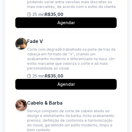
podendo variar entre versões mais discretas ou
mais marcantes, de acordo com o estilo do cliente.
25 min
R$35,00
Agendar
Fade V
Corte com degradê trabalhado na parte de trás da
cabeça em formato de “V”, criando um
acabamento moderno e diferenciado na nuca. Um
estilo marcante que valoriza o corte e dá mais
personalidade ao visual.
25 min
R$35,00
Agendar
Cabelo & Barba
Serviço completo de corte de cabelo aliado ao
design e alinhamento da barba. Inclui acabamento
preciso, definição de contornos e harmonização
do visual, garantindo um estilo moderno, limpo e
bem cuidado.