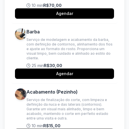
10 min
R$70,00
Agendar
Barba
Serviço de modelagem e acabamento da barba,
com definição de contornos, alinhamento dos fios
e ajuste ao formato do rosto. Proporciona um
visual limpo, bem cuidado e alinhado ao estilo do
cliente.
25 min
R$30,00
Agendar
Acabamento (Pezinho)
Serviço de finalização do corte, com limpeza e
definição da nuca e das laterais (contornos).
Garante um visual mais alinhado, limpo e bem
acabado, mantendo o corte em perfeito estado
entre uma visita e outra.
10 min
R$15,00