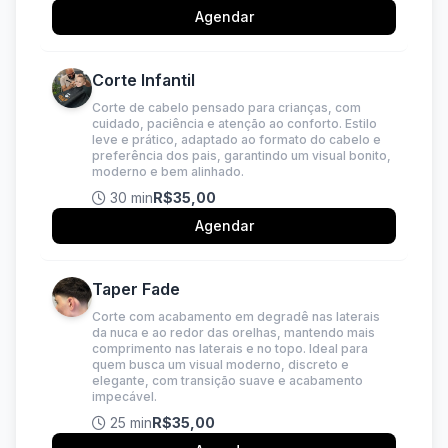
Agendar
Corte Infantil
Corte de cabelo pensado para crianças, com
cuidado, paciência e atenção ao conforto. Estilo
leve e prático, adaptado ao formato do cabelo e
preferência dos pais, garantindo um visual bonito,
moderno e bem alinhado.
30 min
R$35,00
Agendar
Taper Fade
Corte com acabamento em degradê nas laterais
da nuca e ao redor das orelhas, mantendo mais
comprimento nas laterais e no topo. Ideal para
quem busca um visual moderno, discreto e
elegante, com transição suave e acabamento
impecável.
25 min
R$35,00