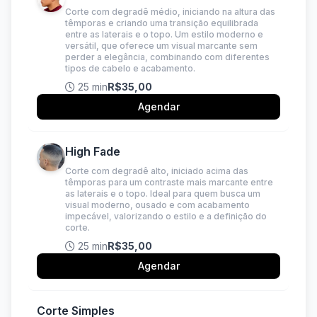
Corte com degradê médio, iniciando na altura das
têmporas e criando uma transição equilibrada
entre as laterais e o topo. Um estilo moderno e
versátil, que oferece um visual marcante sem
perder a elegância, combinando com diferentes
tipos de cabelo e acabamento.
25 min
R$35,00
Agendar
High Fade
Corte com degradê alto, iniciado acima das
têmporas para um contraste mais marcante entre
as laterais e o topo. Ideal para quem busca um
visual moderno, ousado e com acabamento
impecável, valorizando o estilo e a definição do
corte.
25 min
R$35,00
Agendar
Corte Simples